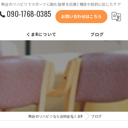
熊谷のリハビリでスポーツに励む皆様を応援 | 種目や目的に応じたケア
090-1768-0385
お問い合わせはこちら
くまRについて
ブログ
会社概要
代表あいさつ
コンセプト
リクルート
熊谷のリハビリなら合同会社くまR
ブログ