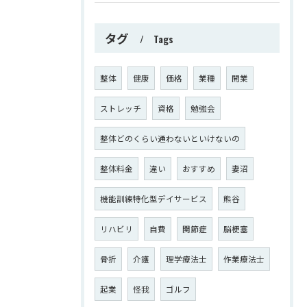
タグ
Tags
整体
健康
価格
業種
開業
ストレッチ
資格
勉強会
整体どのくらい通わないといけないの
整体料金
違い
おすすめ
妻沼
機能訓練特化型デイサービス
熊谷
リハビリ
自費
関節症
脳梗塞
骨折
介護
理学療法士
作業療法士
起業
怪我
ゴルフ