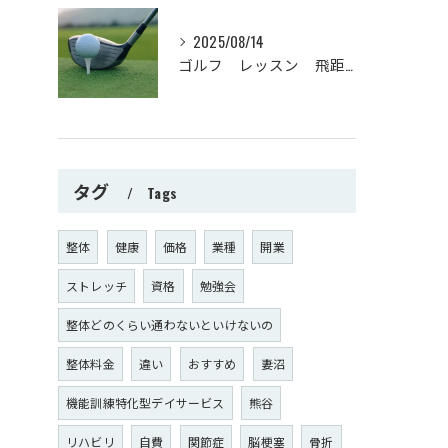
2025/08/14
ゴルフ レッスン 飛距離が伸びる！？
タグ
Tags
整体
健康
価格
業種
開業
ストレッチ
資格
勉強会
整体どのくらい通わないといけないの
整体料金
違い
おすすめ
妻沼
機能訓練特化型デイサービス
熊谷
リハビリ
自費
関節症
脳梗塞
骨折