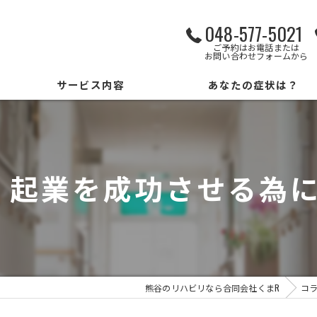
048-577-5021
ご予約はお電話または
お問い合わせフォームから
サービス内容
あなたの症状は？
パーソナルサービス
勉強会
 起業を成功させる為に
リハビリもできるデイサービス
熊谷のリハビリなら合同会社くまR
コ