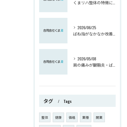
くまリハ整体の特徴について
2026/06/25
ばね指がなかなか改善しない方へ｜実は肘が関係しているかもしれません【熊谷市】
2026/05/08
肩の痛みが腱鞘炎・ばね指へ影響を与えます。逆もまた！！
タグ
Tags
整体
健康
価格
業種
開業