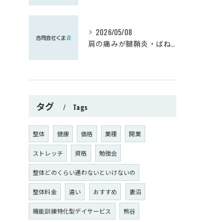
2026/05/08
肩の痛みが腱鞘炎・ばね指へ影響を与えます。逆もまた！！
タグ
Tags
整体
健康
価格
業種
開業
ストレッチ
資格
勉強会
整体どのくらい通わないといけないの
整体料金
違い
おすすめ
妻沼
機能訓練特化型デイサービス
熊谷