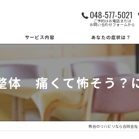
048-577-5021
ご予約はお電話または
お問い合わせフォームから
サービス内容
あなたの症状は？
パーソナルサービス
勉強会
整体 痛くて怖そう
リハビリもできるデイサービス
熊谷のリハビリなら合同会社