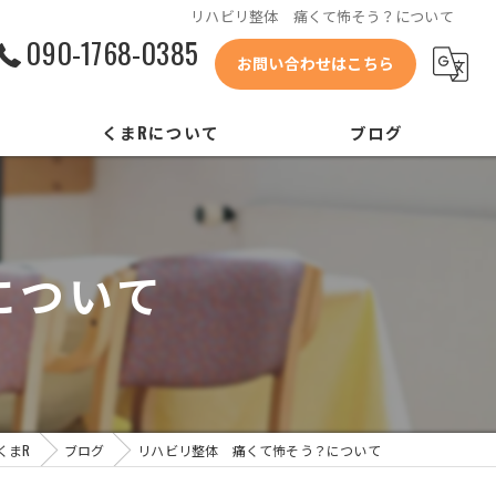
リハビリ整体 痛くて怖そう？について
090-1768-0385
お問い合わせはこちら
くまRについて
ブログ
会社概要
代表あいさつ
？について
コンセプト
リクルート
くまR
ブログ
リハビリ整体 痛くて怖そう？について