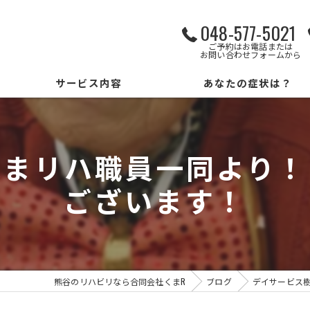
048-577-5021
ご予約はお電話または
お問い合わせフォームから
サービス内容
あなたの症状は？
パーソナルサービス
ぬまリハ職員一同より！
勉強会
ございます！
リハビリもできるデイサービス
熊谷のリハビリなら合同会社くまR
ブログ
デイサービス