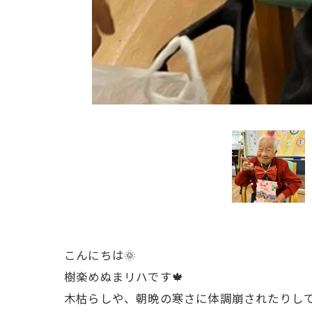
こんにちは🌞
樹楽めぬまリハです🍁
木枯らしや、朝晩の寒さに体調崩されたりし