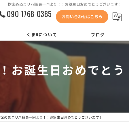
樹楽めぬまリハ職員一同より！！お誕生日おめでとうございます！
090-1768-0385
お問い合わせはこちら
くまRについて
ブログ
会社概要
！お誕生日おめでとう
代表あいさつ
コンセプト
リクルート
樹楽めぬまリハ職員一同より！！お誕生日おめでとうございます！