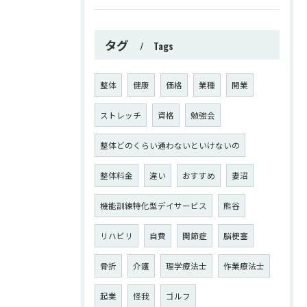
タグ
Tags
整体
健康
価格
業種
開業
ストレッチ
資格
勉強会
整体どのくらい通わないといけないの
整体料金
違い
おすすめ
妻沼
機能訓練特化型デイサービス
熊谷
リハビリ
自費
関節症
脳梗塞
骨折
介護
理学療法士
作業療法士
起業
怪我
ゴルフ