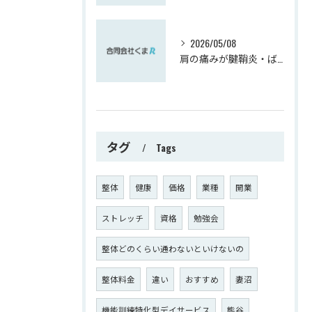
2026/05/08
肩の痛みが腱鞘炎・ばね指へ影響を与えます。逆もまた！！
タグ
Tags
整体
健康
価格
業種
開業
ストレッチ
資格
勉強会
整体どのくらい通わないといけないの
整体料金
違い
おすすめ
妻沼
機能訓練特化型デイサービス
熊谷