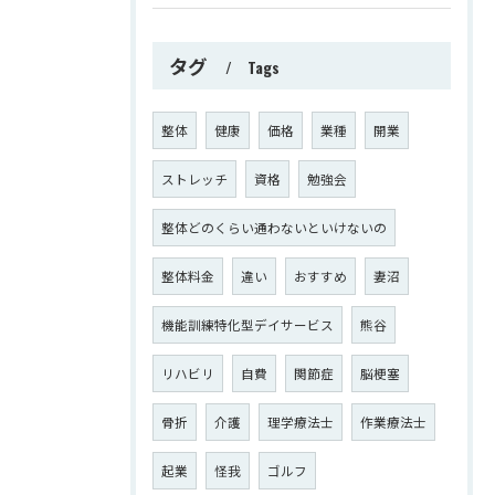
タグ
Tags
整体
健康
価格
業種
開業
ストレッチ
資格
勉強会
整体どのくらい通わないといけないの
整体料金
違い
おすすめ
妻沼
機能訓練特化型デイサービス
熊谷
リハビリ
自費
関節症
脳梗塞
骨折
介護
理学療法士
作業療法士
起業
怪我
ゴルフ